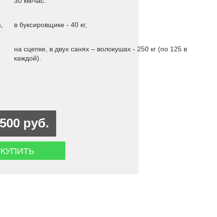
30 км/час.
,
в буксировщике - 40 кг,
на сцепке, в двух санях – волокушах - 250 кг (по 125 в
каждой).
500 руб.
КУПИТЬ