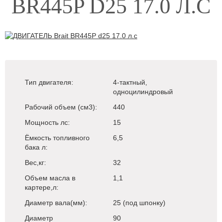
BR445P D25 17.0 Л.С
Тип двигателя:
4-тактный,
одноцилиндровый
Рабочий объем (см3):
440
Мощность лс:
15
Ёмкость топливного
6,5
бака л:
Вес,кг:
32
Объем масла в
1,1
картере,л:
Диаметр вала(мм):
25 (под шпонку)
Диаметр
90