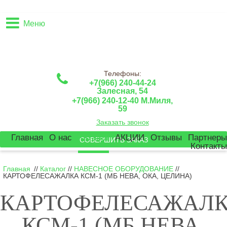
Меню
Телефоны:
+7(966) 240-44-24
Залесная, 54
+7(966) 240-12-40 М.Миля,
59
Заказать звонок
Главная
О нас
Каталог
АКЦИИ
Отзывы
Партнеры
СОВЕРШИТЬ ЗАКАЗ
Контакты
Главная
//
Каталог
//
НАВЕСНОЕ ОБОРУДОВАНИЕ
//
КАРТОФЕЛЕСАЖАЛКА КСМ-1 (МБ НЕВА, ОКА, ЦЕЛИНА)
КАРТОФЕЛЕСАЖАЛ
КСМ-1 (МБ НЕВА,