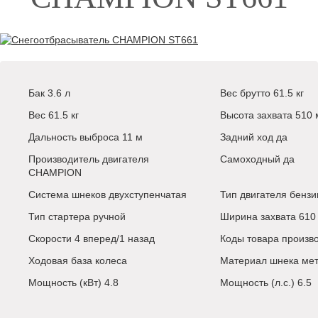
Бак
3.6 л
Вес брутто
61.5 кг
Вес
61.5 кг
Высота захвата
510 
Дальность выброса
11 м
Задний ход
да
Производитель двигателя
Самоходный
да
CHAMPION
Система шнеков
двухступенчатая
Тип двигателя
бензи
Тип стартера
ручной
Ширина захвата
610
Скорости
4 вперед/1 назад
Коды товара произв
Ходовая база
колеса
Материал шнека
ме
Мощность (кВт)
4.8
Мощность (л.с.)
6.5