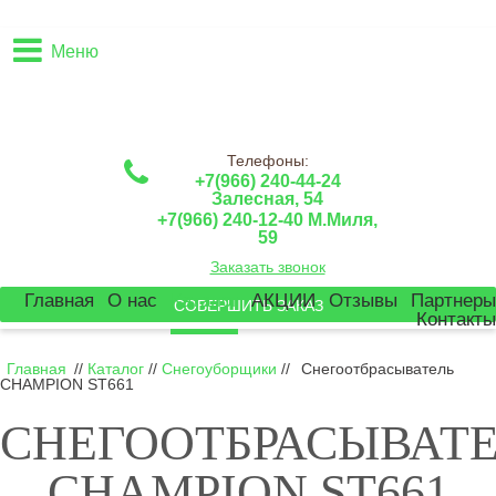
Меню
Телефоны:
+7(966) 240-44-24
Залесная, 54
+7(966) 240-12-40 М.Миля,
59
Заказать звонок
Главная
О нас
Каталог
АКЦИИ
Отзывы
Партнеры
СОВЕРШИТЬ ЗАКАЗ
Контакты
Главная
//
Каталог
//
Снегоуборщики
//
Снегоотбрасыватель
CHAMPION ST661
СНЕГООТБРАСЫВАТ
CHAMPION ST661